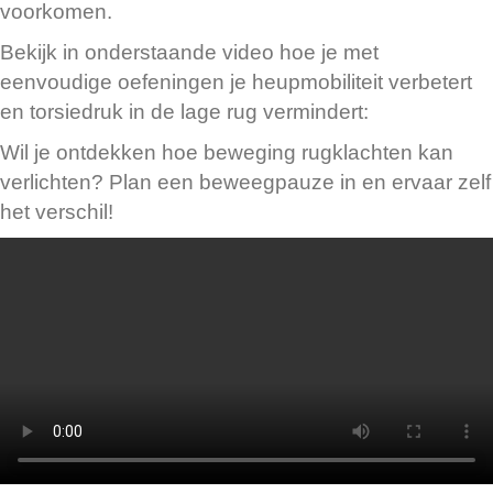
voorkomen.
Bekijk in onderstaande video hoe je met
eenvoudige oefeningen je heupmobiliteit verbetert
en torsiedruk in de lage rug vermindert:
Wil je ontdekken hoe beweging rugklachten kan
verlichten? Plan een beweegpauze in en ervaar zelf
het verschil!